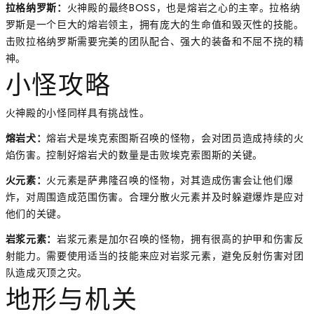
拉格纳罗斯：
火神殿的最终BOSS，也是熔岩之心的主宰。拉格纳
罗斯是一个巨大的熔岩领主，拥有庞大的生命值和毁灭性的技能。
击败拉格纳罗斯需要完美的团队配合、强大的装备和不屈不挠的精
神。
小怪攻略
火神殿的小怪同样具有挑战性。
熔岩犬：
熔岩犬是埃克索图斯召唤的怪物，会对团员造成持续的火
焰伤害。控制好熔岩犬的数量是击败埃克索图斯的关键。
火元素：
火元素是萨弗隆召唤的怪物，对其造成伤害会让他们爆
炸，对周围造成范围伤害。合理分散火元素并及时躲避爆炸是应对
他们的关键。
岩浆元素：
岩浆元素是加尔召唤的怪物，拥有很高的护甲和伤害反
射能力。需要使用适当的技能来应对岩浆元素，避免反射伤害对团
队造成灭顶之灾。
地形与机关