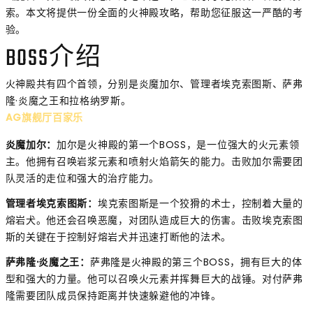
索。本文将提供一份全面的火神殿攻略，帮助您征服这一严酷的考
验。
BOSS介绍
火神殿共有四个首领，分别是炎魔加尔、管理者埃克索图斯、萨弗
隆·炎魔之王和拉格纳罗斯。
AG旗舰厅百家乐
炎魔加尔：
加尔是火神殿的第一个BOSS，是一位强大的火元素领
主。他拥有召唤岩浆元素和喷射火焰箭矢的能力。击败加尔需要团
队灵活的走位和强大的治疗能力。
管理者埃克索图斯：
埃克索图斯是一个狡猾的术士，控制着大量的
熔岩犬。他还会召唤恶魔，对团队造成巨大的伤害。击败埃克索图
斯的关键在于控制好熔岩犬并迅速打断他的法术。
萨弗隆·炎魔之王：
萨弗隆是火神殿的第三个BOSS，拥有巨大的体
型和强大的力量。他可以召唤火元素并挥舞巨大的战锤。对付萨弗
隆需要团队成员保持距离并快速躲避他的冲锋。