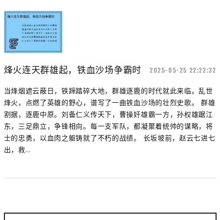
烽火连天群雄起，铁血沙场争霸时
2025-05-25 22:22:32
当烽烟遮云蔽日，铁蹄踏碎大地，群雄逐鹿的时代就此来临。乱世
烽火，点燃了英雄的野心，谱写了一曲铁血沙场的壮烈史歌。 群雄
割据，逐鹿中原。刘备仁义传天下，曹操奸雄霸一方，孙权雄踞江
东，三足鼎立，争锋相向。每一支军队，都凝聚着统帅的谋略，将
士的忠勇，以血肉之躯铸就了不朽的战绩。 长坂坡前，赵云七进七
出，救...