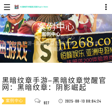
案例中心
首页
案例中心
黑暗纹章手游—黑暗纹章觉醒官网：黑暗纹章：阴
影崛起
黑暗纹章手游—黑暗纹章觉醒官
网：黑暗纹章：阴影崛起
2025-08-13 08:04:24
案例中心
927