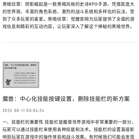
黑暗纹章：阴影崛起是一款黑暗风格的史诗RPG手游，凭借其庞大
的世界观、丰富的角色系统、激烈的战斗系统和多样化的玩法，受
到了众多玩家的喜爱。黑暗纹章：觉醒官网为玩家提供了全面的游
戏信息和精彩的互动内容，让玩家深入了解这个神秘的黑暗世界。
魔兽：中心化技能按键设置，删除技能栏的新方案
2025-08-11 08:04:24
一、技能栏的重要性 技能栏是魔兽世界游戏中非常重要的一部分，
玩家可以通过技能栏来使用各种技能和法术。技能栏的设置直接影
响到玩家在游戏中的操作体验和战斗效果。有时候我们可能会发现