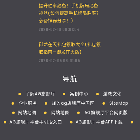
提升胜率必备！手机牌局必备
神器(如何提高手机牌局胜率？
必备神器分享！)
2026-02-10 08:01:04
御龙在天礼包领取大全(礼包领
取指南—御龙在天版)
2026-02-05 08:01:05
导航
了解AG旗舰厅
案例中心
游戏文化
企业服务
加入ag旗舰厅中国区
SiteMap
网站地图
网站地图
AG旗舰厅平台网页版
AG旗舰厅平台手机版入口
AG旗舰厅平台APP下载