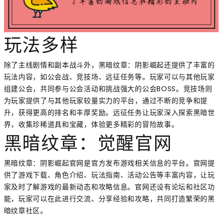
玩法多样
除了主线剧情和副本战斗外，黑暗纹章：阴影崛起还提供了丰富的
玩法内容，如公会战、竞技场、远征任务等。玩家可以与其他玩家
组建公会，共同参与公会活动和挑战强大的公会BOSS。竞技场则
为玩家提供了与其他玩家较量实力的平台，通过不断的竞争和提
升，获得更高的排名和丰厚奖励。远征任务让玩家深入探索黑暗世
界，收集珍稀道具和宝藏，体验更多精彩的冒险故事。
黑暗纹章：觉醒官网
黑暗纹章：阴影崛起官网是官方发布游戏相关信息的平台。官网提
供了游戏下载、角色介绍、玩法指南、活动公告等丰富内容，让玩
家及时了解游戏的最新动态和攻略信息。官网还设有论坛和社区功
能，玩家可以在此进行交流、分享经验和攻略，共同打造繁荣的黑
暗纹章社区。