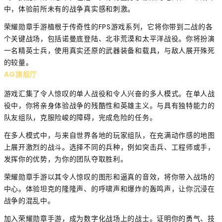
中，体验前所未有的战争真实感和刺激。
荣耀勋章手游植根于传奇性的FPS游戏系列，它将你带到二战的各
个关键战场，包括诺曼底登陆、北非荒漠和太平洋战役。你将扮演
一名精英士兵，使用真实还原的武器装备和载具，与敌人展开殊死
的较量。
AG旗舰厅
游戏汇集了令人惊叹的单人战役和令人兴奋的多人模式。在单人战
役中，你将亲身体验战争的残酷性和英雄主义。与具有独特能力的
队友组队，克服险峻的障碍，完成危险的任务。
在多人模式中，与来自世界各地的玩家组队，在充满动作感的地图
上展开激烈的战斗。选择不同的兵种，例如突击兵、工程师或手，
发挥你的优势，为你的团队夺取胜利。
荣耀勋章手游以其令人惊叹的图形和逼真的音效，将你带入战场的
中心。体验坦克的隆隆声、的呼啸声和爆炸的轰鸣声，让你沉浸在
战争的混乱中。
加入荣耀勋章手游，成为数字化战场上的战士。证明你的勇气、技